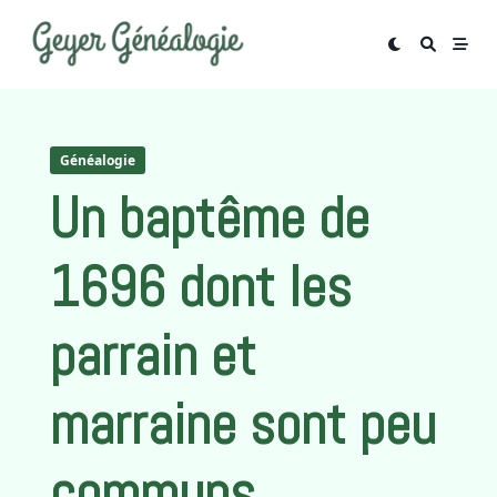
Skip
to
content
Généalogie
Un baptême de
1696 dont les
parrain et
marraine sont peu
communs